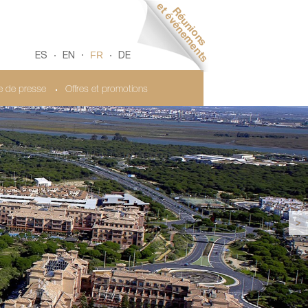
FR
ES
EN
DE
le de presse
Offres et promotions
>