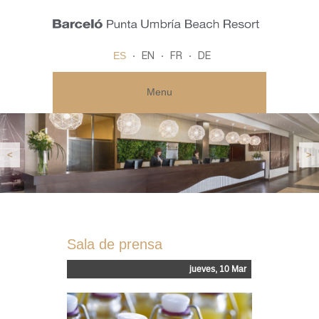
ES
EN
FR
DE
Menu
<
>
Sala de prensa
jueves, 10 Mar