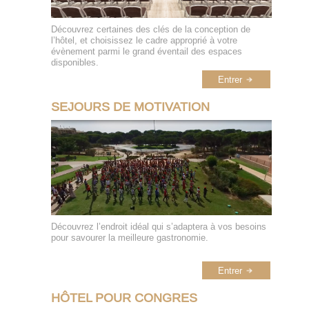
Découvrez certaines des clés de la conception de
l’hôtel, et choisissez le cadre approprié à votre
évènement parmi le grand éventail des espaces
disponibles.
Entrer
SEJOURS DE MOTIVATION
Découvrez l’endroit idéal qui s’adaptera à vos besoins
pour savourer la meilleure gastronomie.
Entrer
HÔTEL POUR CONGRES