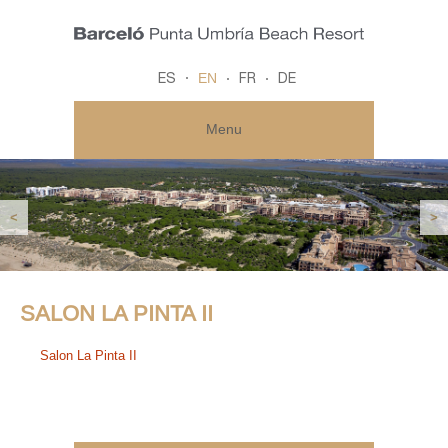
EN
ES
FR
DE
Menu
<
>
SALON LA PINTA II
Salon La Pinta II