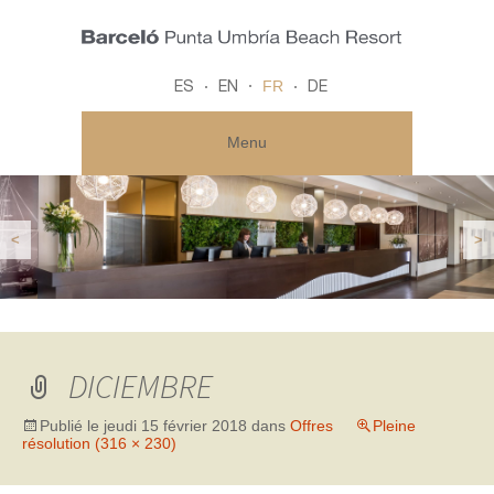
FR
ES
EN
DE
Menu
<
>
DICIEMBRE
Publié le
jeudi 15 février 2018
dans
Offres
Pleine
résolution (316 × 230)