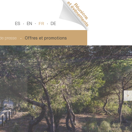
FR
ES
EN
DE
 de presse
Offres et promotions
>