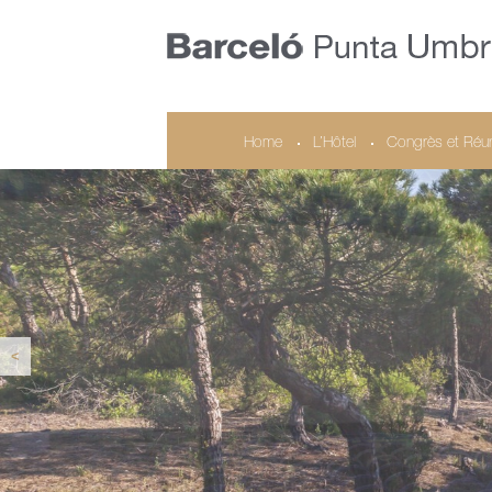
Home
L’Hôtel
Congrès et Réu
<