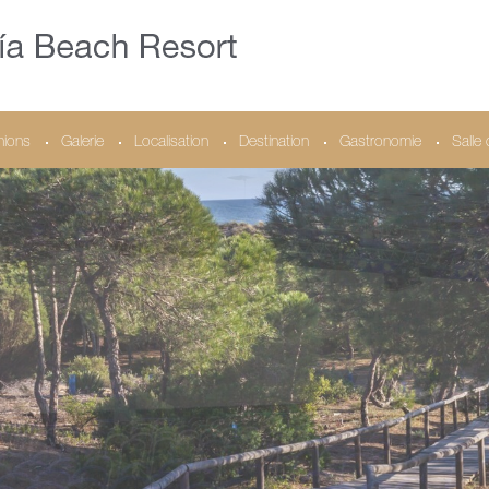
nions
Galerie
Localisation
Destination
Gastronomie
Salle