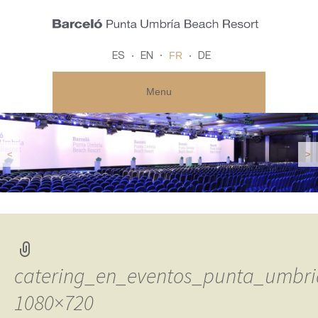
FR
ES
EN
DE
Menu
<
>
catering_en_eventos_punta_umbri
1080×720