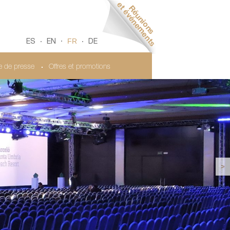
FR
ES
EN
DE
le de presse
Offres et promotions
>