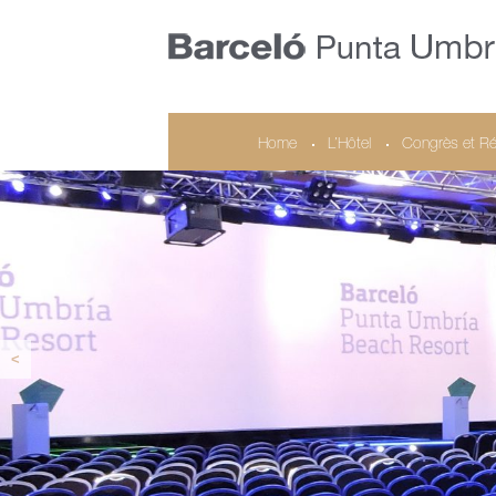
Home
L’Hôtel
Congrès et Ré
<