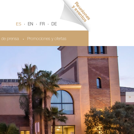
ES
EN
FR
DE
 de prensa
Promociones y ofertas
>