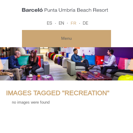
FR
ES
EN
DE
Menu
<
>
IMAGES TAGGED "RECREATION"
no images were found