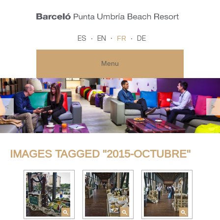
FR
ES
EN
DE
Menu
<
>
IMAGES TAGGED "2015-OCTUBRE"