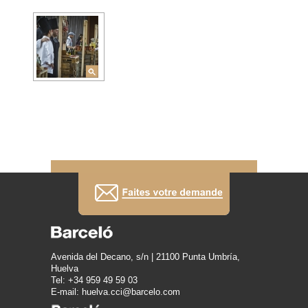
Avenida del Decano, s/n | 21100 Punta Umbría,
Huelva
Tel: +34 959 49 59 03
E-mail: huelva.cci@barcelo.com