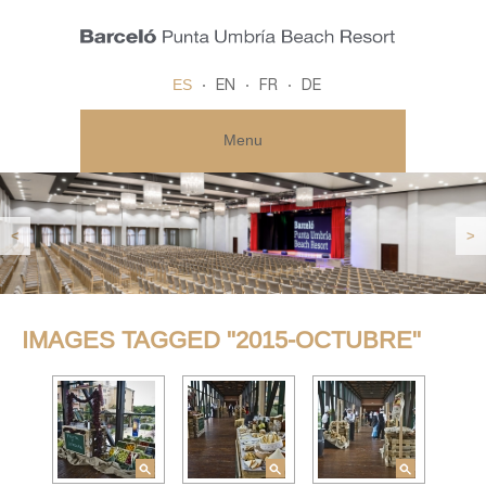
ES
EN
FR
DE
Menu
<
>
IMAGES TAGGED "2015-OCTUBRE"