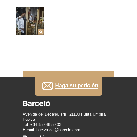
Avenida del Decano, s/n | 21100 Punta Umbría,
Huelva
Tel: +34 959 49 59 03
E-mail: huelva.cci@barcelo.com