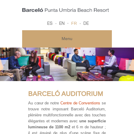
FR
ES
EN
DE
Menu
<
>
BARCELÓ AUDITORIUM
Au cœur de notre
Centre de Conventions
se
trouve notre imposant Barceló Auditorium,
plénière multifonctionnelle avec des touches
élégantes et modernes avec
une superficie
lumineuse de 1100 m2
et 6 m de hauteur ;
il est équipé de plus d’une scène fixe de