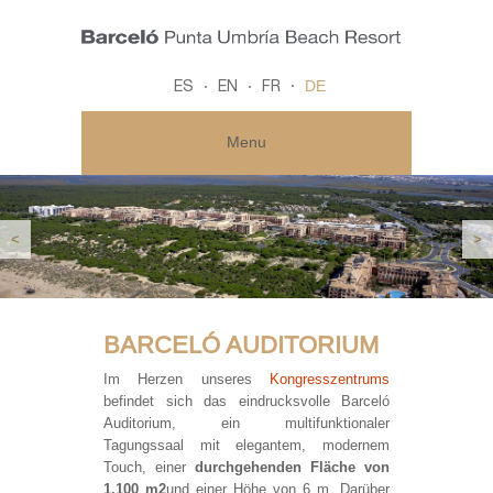
DE
ES
EN
FR
Menu
<
>
BARCELÓ AUDITORIUM
Im Herzen unseres
Kongresszentrums
befindet sich das eindrucksvolle Barceló
Auditorium, ein multifunktionaler
Tagungssaal mit elegantem, modernem
Touch, einer
durchgehenden Fläche von
1.100 m2
und einer Höhe von 6 m. Darüber