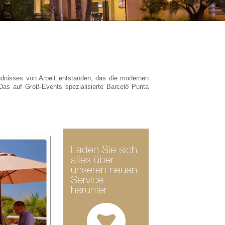
dnisses von Arbeit entstanden, das die modernen
s auf Groß-Events spezialisierte Barceló Punta
Laden Sie sich
alles über
unseren neuen
Service
herunter