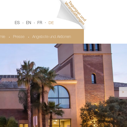
DE
ES
EN
FR
mie
Presse
Angebote und Aktionen
>