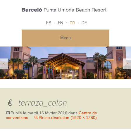
FR
ES
EN
DE
Menu
<
>
terraza_colon
Publié le
mardi 16 février 2016
dans
Centre de
conventions
Pleine résolution (1920 × 1280)