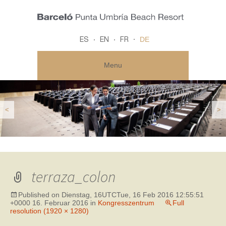
DE
ES
EN
FR
Menu
<
>
terraza_colon
Published on
Dienstag, 16UTCTue, 16 Feb 2016 12:55:51
+0000 16. Februar 2016
in
Kongresszentrum
Full
resolution (1920 × 1280)