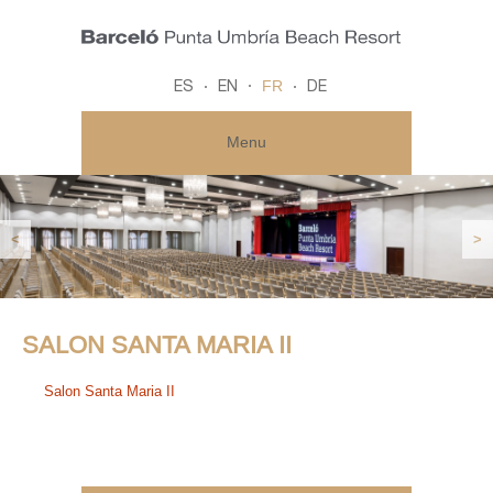
FR
ES
EN
DE
Menu
<
>
SALON SANTA MARIA II
Salon Santa Maria II