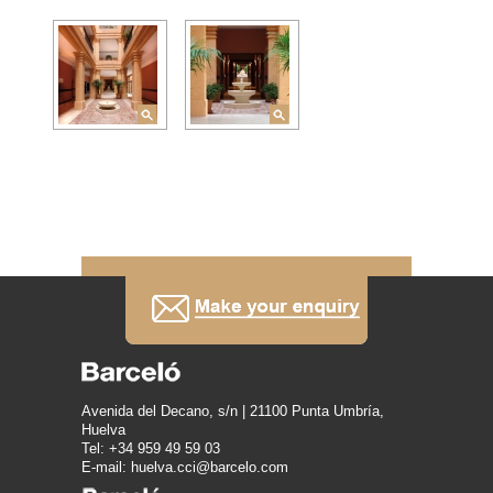
Avenida del Decano, s/n | 21100 Punta Umbría,
Huelva
Tel: +34 959 49 59 03
E-mail: huelva.cci@barcelo.com