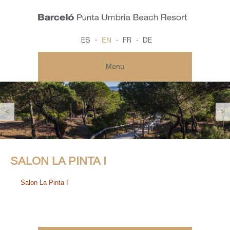
EN
ES
FR
DE
Menu
<
>
SALON LA PINTA I
Salon La Pinta I