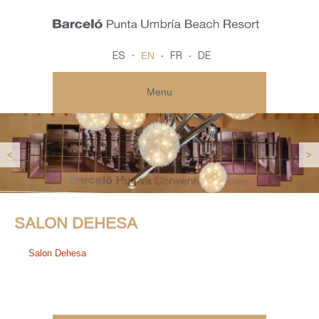
EN
ES
FR
DE
Menu
<
>
SALON DEHESA
Salon Dehesa