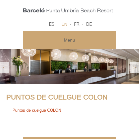
EN
ES
FR
DE
Menu
<
>
PUNTOS DE CUELGUE COLON
Puntos de cuelgue COLON