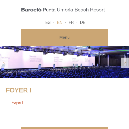
EN
ES
FR
DE
Menu
<
>
FOYER I
Foyer I