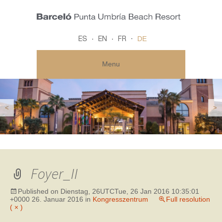
DE
ES
EN
FR
Menu
<
>
Foyer_II
Published on
Dienstag, 26UTCTue, 26 Jan 2016 10:35:01
+0000 26. Januar 2016
in
Kongresszentrum
Full resolution
( × )