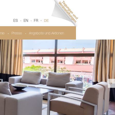
DE
ES
EN
FR
mie
Presse
Angebote und Aktionen
>