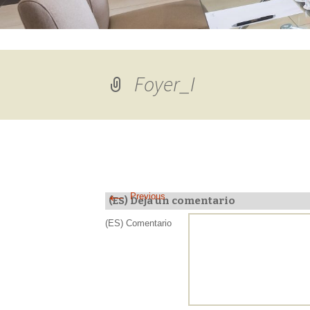
Foyer_I
←
Previous
(ES) Deja un comentario
(ES) Comentario