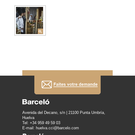
Avenida del Decano, s/n | 21100 Punta Umbría,
Huelva
Tel: +34 959 49 59 03
E-mail: huelva.cci@barcelo.com