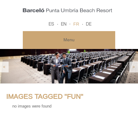
FR
ES
EN
DE
Menu
<
>
IMAGES TAGGED "FUN"
no images were found