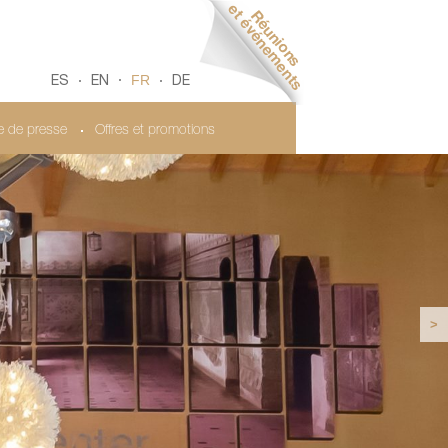
FR
ES
EN
DE
le de presse
Offres et promotions
>