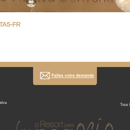
TA5-FR
elva
Tous 