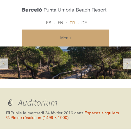
FR
ES
EN
DE
Menu
<
>
Auditorium
Publié le
mercredi 24 février 2016
dans
Espaces singuliers
Pleine résolution (1499 × 1000)