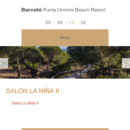
FR
ES
EN
DE
Menu
<
>
SALON LA NIÑA II
Salon La Niña II