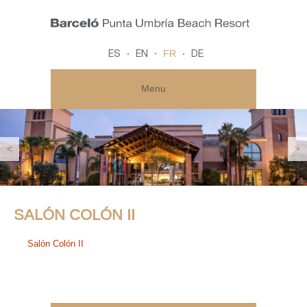
FR
ES
EN
DE
Menu
<
>
SALÓN COLÓN II
Salón Colón II