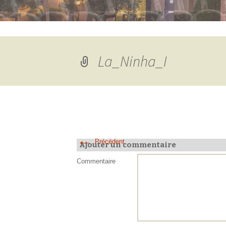
La_Ninha_I
←
Précédent
Ajouter un commentaire
Commentaire