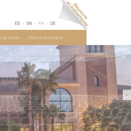
FR
ES
EN
DE
le de presse
Offres et promotions
>