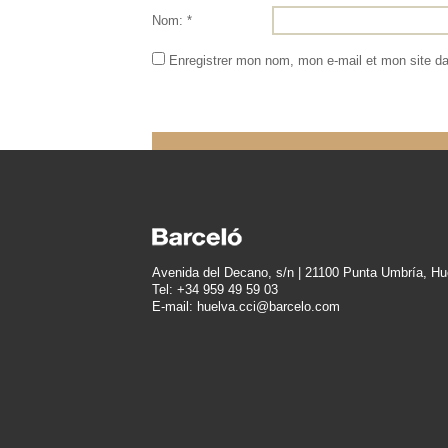
Nom: *
Enregistrer mon nom, mon e-mail et mon site d
Avenida del Decano, s/n | 21100 Punta Umbría, Hu
Tel: +34 959 49 59 03
E-mail: huelva.cci@barcelo.com