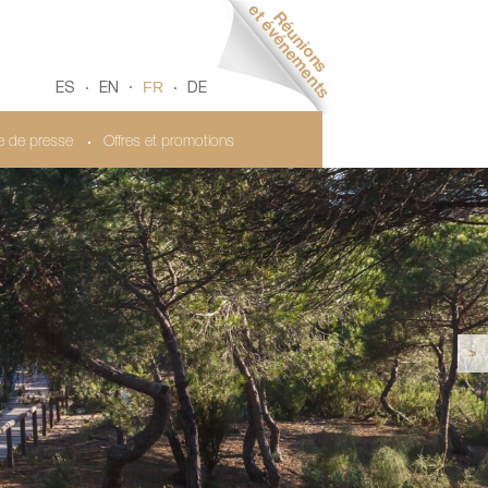
FR
ES
EN
DE
le de presse
Offres et promotions
>