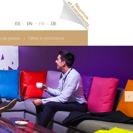
FR
ES
EN
DE
le de presse
Offres et promotions
>