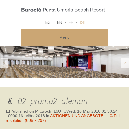
DE
ES
EN
FR
Menu
<
>
02_promo2_aleman
Published on
Mittwoch, 16UTCWed, 16 Mar 2016 01:30:24
+0000 16. März 2016
in
AKTIONEN UND ANGEBOTE
Full
resolution (606 × 297)