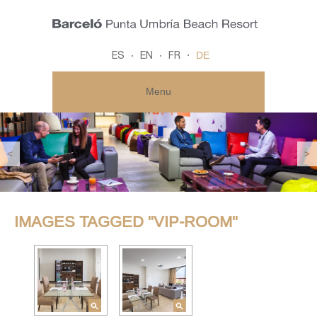
DE
ES
EN
FR
Menu
<
>
IMAGES TAGGED "VIP-ROOM"