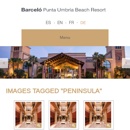
DE
ES
EN
FR
Menu
<
>
IMAGES TAGGED "PENINSULA"