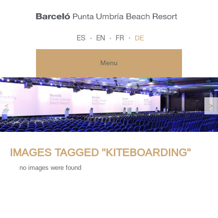
DE
ES
EN
FR
Menu
<
>
IMAGES TAGGED "KITEBOARDING"
no images were found