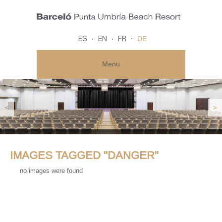
DE
ES
EN
FR
Menu
<
>
IMAGES TAGGED "DANGER"
no images were found