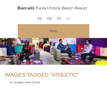
DE
ES
EN
FR
Menu
<
>
IMAGES TAGGED "ATHLETIC"
no images were found