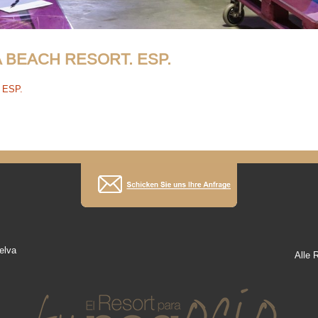
 BEACH RESORT. ESP.
 ESP.
elva
Alle 