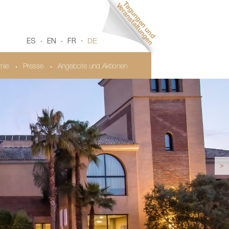
DE
ES
EN
FR
mie
Presse
Angebote und Aktionen
>