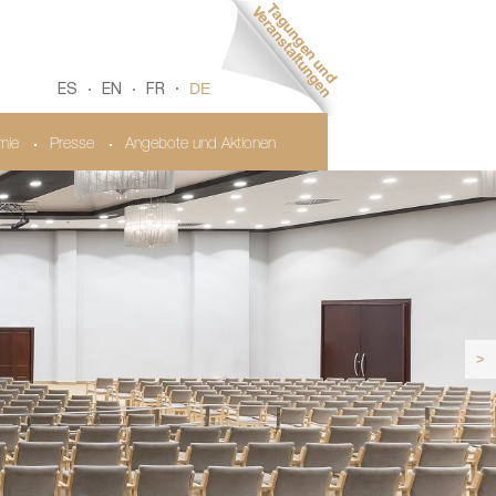
DE
ES
EN
FR
mie
Presse
Angebote und Aktionen
>