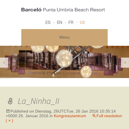
DE
ES
EN
FR
Menu
<
>
La_Ninha_II
Published on
Dienstag, 26UTCTue, 26 Jan 2016 10:35:14
+0000 26. Januar 2016
in
Kongresszentrum
Full resolution
( × )