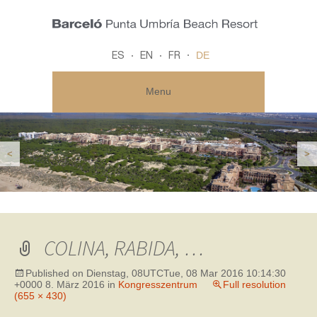
DE
ES
EN
FR
Menu
<
>
COLINA, RABIDA, …
Published on
Dienstag, 08UTCTue, 08 Mar 2016 10:14:30
+0000 8. März 2016
in
Kongresszentrum
Full resolution
(655 × 430)