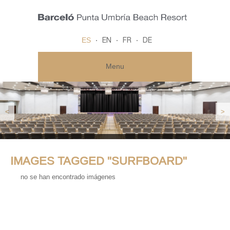
ES
EN
FR
DE
Menu
<
>
IMAGES TAGGED "SURFBOARD"
no se han encontrado imágenes