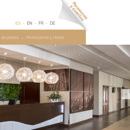
ES
EN
FR
DE
 de prensa
Promociones y ofertas
>