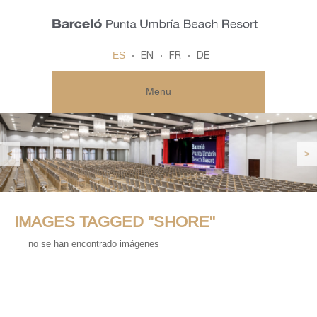
ES
EN
FR
DE
Menu
<
>
IMAGES TAGGED "SHORE"
no se han encontrado imágenes