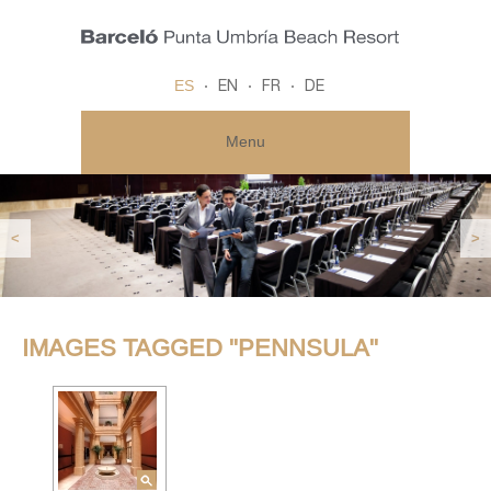
ES
EN
FR
DE
Menu
<
>
IMAGES TAGGED "PENNSULA"