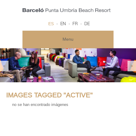
ES
EN
FR
DE
Menu
<
>
IMAGES TAGGED "ACTIVE"
no se han encontrado imágenes